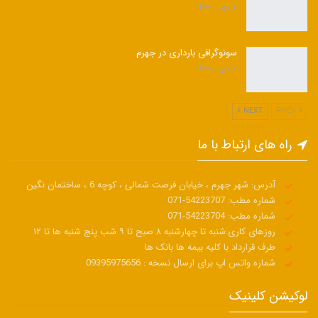
۷ دی , ۱۴۰۰
سونوگرافی بارداری در جهرم
۷ دی , ۱۴۰۰
NEXT
PREV
راه های ارتباط با ما
آدرس: شهر جهرم ، خیابان فرصت شمالی ، کوچه 6 ، ساختمان نگین
شماره مطب: 54223707-071
شماره مطب: 54223704-071
روزهای کاری:شنبه تا چهارشنبه ۸ صبح تا ۹ شب پنج شنبه ها تا ۱۲
طرف قرارداد با کلیه بیمه ها بانک ها
شماره واتس اپ برای ارسال نسخه : 09395975656
لوکیشن کلینیک